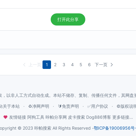
打开此分享
上一页
1
2
3
4
5
6
下一页
取，以非人工方式自动生成。本站不储存、复制、传播任何文件，其网盘
🚀关于本站
♻️净网声明
🔰免责声明
✅用户协议
©️版权说
友情链接
阿狗工具
咔帕分享网
皮卡搜索
Dog886博客
更多链接...
opyright © 2023 咔帕搜索 All Rights Reserved -
鄂ICP备19006956号