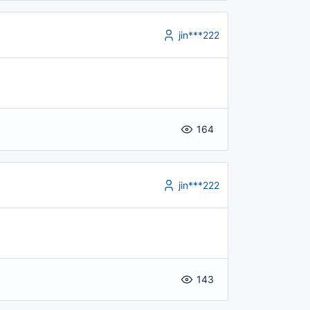
jin***222
164
jin***222
143