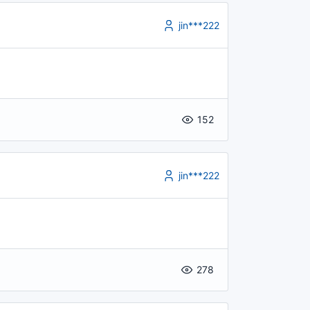
jin***222
152
jin***222
278