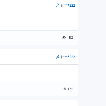
jin***222
153
jin***222
172