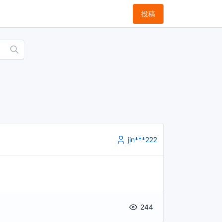
投稿
jin***222
244