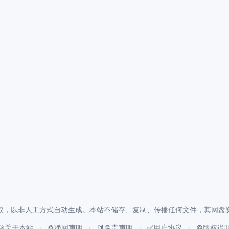
取，以非人工方式自动生成。本站不储存、复制、传播任何文件，其网盘
🚀关于本站
♻️净网声明
🔰免责声明
✅用户协议
©️版权说