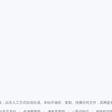
取，以非人工方式自动生成。本站不储存、复制、传播任何文件，其网盘
🚀关于本站
♻️净网声明
🔰免责声明
✅用户协议
©️版权说