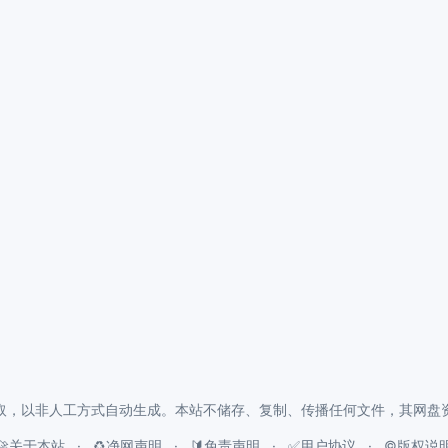
取，以非人工方式自动生成。本站不储存、复制、传播任何文件，其网盘
🚀关于本站
♻️净网声明
🔰免责声明
✅用户协议
©️版权说