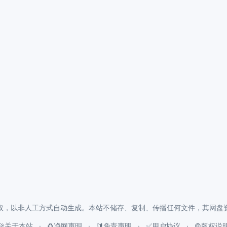
取，以非人工方式自动生成。本站不储存、复制、传播任何文件，其网盘
🚀关于本站
♻️净网声明
🔰免责声明
✅用户协议
©️版权说