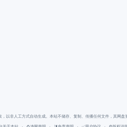
取，以非人工方式自动生成。本站不储存、复制、传播任何文件，其网盘
🚀关于本站
♻️净网声明
🔰免责声明
✅用户协议
©️版权说