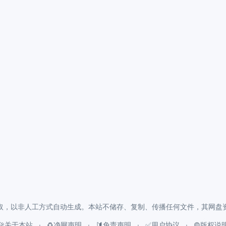
取，以非人工方式自动生成。本站不储存、复制、传播任何文件，其网盘
🚀关于本站
♻️净网声明
🔰免责声明
✅用户协议
©️版权说