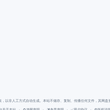
取，以非人工方式自动生成。本站不储存、复制、传播任何文件，其网盘
🚀关于本站
♻️净网声明
🔰免责声明
✅用户协议
©️版权说