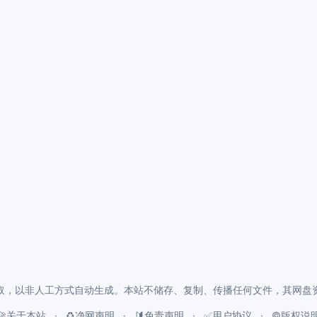
取，以非人工方式自动生成。本站不储存、复制、传播任何文件，其网盘
🚀关于本站
♻️净网声明
🔰免责声明
✅用户协议
©️版权说